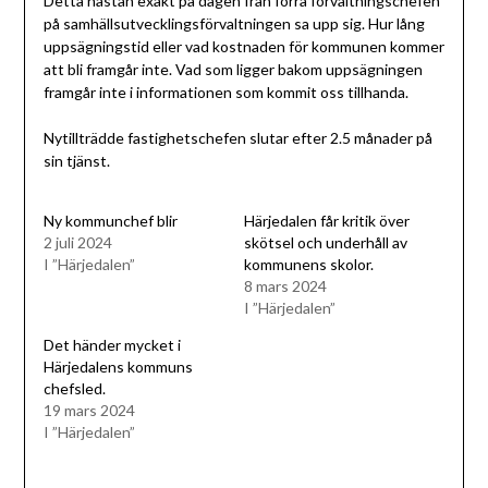
Detta nästan exakt på dagen från förra förvaltningschefen
på samhällsutvecklingsförvaltningen sa upp sig. Hur lång
uppsägningstid eller vad kostnaden för kommunen kommer
att bli framgår inte. Vad som ligger bakom uppsägningen
framgår inte i informationen som kommit oss tillhanda.
Nytillträdde fastighetschefen slutar efter 2.5 månader på
sin tjänst.
Ny kommunchef blir
Härjedalen får kritik över
2 juli 2024
skötsel och underhåll av
I ”Härjedalen”
kommunens skolor.
8 mars 2024
I ”Härjedalen”
Det händer mycket i
Härjedalens kommuns
chefsled.
19 mars 2024
I ”Härjedalen”