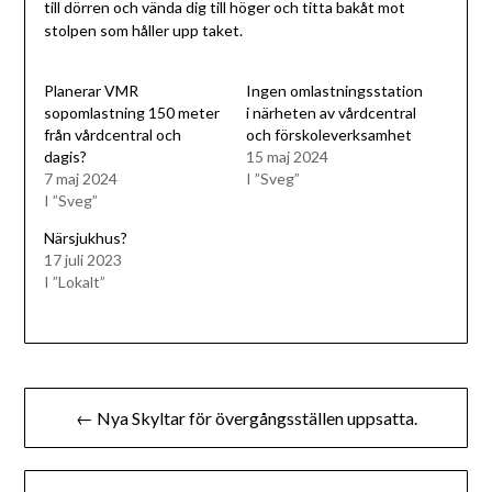
till dörren och vända dig till höger och titta bakåt mot
stolpen som håller upp taket.
Planerar VMR
Ingen omlastningsstation
sopomlastning 150 meter
i närheten av vårdcentral
från vårdcentral och
och förskoleverksamhet
dagis?
15 maj 2024
7 maj 2024
I ”Sveg”
I ”Sveg”
Närsjukhus?
17 juli 2023
I ”Lokalt”
Inläggsnavigering
← Nya Skyltar för övergångsställen uppsatta.