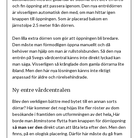
och fin öppning att passera igenom. Den nya entrédörren
är visserligen automatisk den med, om man hittar igen
knappen till öppningen. Som är placerad bakom en
järnstolpe 2.5 meter från dörren.
Den lilla extra dörren som gör att öppningen bli bredare.
Den måste man förmodligen öppna manuellt och då
behöver man hjälp om man är rullstolsbunden. Så den nya
entrén på Svegs vårdcentral känns inte direkt lyckad kan
man säga. Visserligen så krånglade dom gamla dörrarna lite
ibland. Men den här nya lösningen känns inte riktigt
anpassad för äldre och rörelsehindrade.
Ny entre vårdcentralen
Blev den verkligen bättre med bytet till en annan sorts
dörrar? Här kommer det nog höjas lite fler röster av dom
besökande i framtiden om utformningen av det hela
.
Här
borde man åtminstone flytta fram knappen för dörröppning
så man ser den
direkt utan att låta leta efter den. Men den
finns, på en ologisk placering. Därför här måste du gå fram