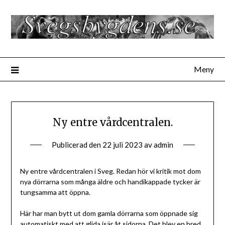
Hoppa
till
innehåll
Meny
Ny entre vårdcentralen.
Publicerad den
22 juli 2023
av
admin
Ny entre vårdcentralen i Sveg. Redan hör vi kritik mot dom
nya dörrarna som många äldre och handikappade tycker är
tungsamma att öppna.
Här har man bytt ut dom gamla dörrarna som öppnade sig
automatiskt med att glida isär åt sidorna. Det blev en bred