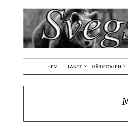
Hoppa
till
innehåll
HEM
LÄNET
HÄRJEDALEN
M