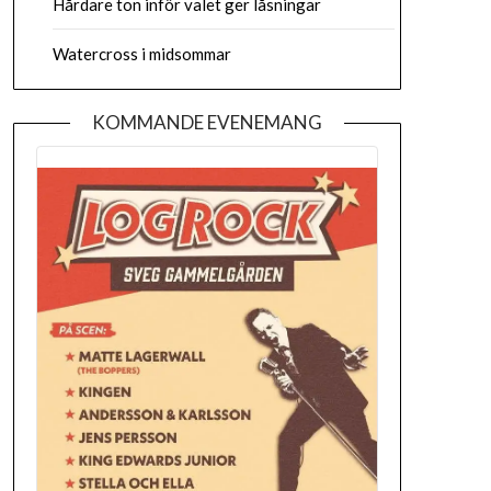
Hårdare ton inför valet ger låsningar
Watercross i midsommar
KOMMANDE EVENEMANG