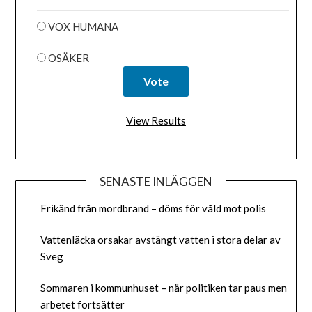
VOX HUMANA
OSÄKER
View Results
SENASTE INLÄGGEN
Frikänd från mordbrand – döms för våld mot polis
Vattenläcka orsakar avstängt vatten i stora delar av
Sveg
Sommaren i kommunhuset – när politiken tar paus men
arbetet fortsätter