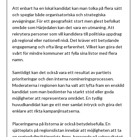
Att enbart ha en lokal kandidat kan man tolka på flera sätt
och speglar både organisatoriska och strategiska
avvägningar. För ett geografiskt stort men glest befolkat
område som Härjedalen kan det vara en utmaning. Att
rekrytera personer som vill kandidera till politiska uppdrag
på regional eller nationell nivå. Det kräver ett betydande
engagemang och ofta lång erfarenhet. Vilket kan göra det
svårt för mindre kommuner att fylla sina listor med flera
namn.
Samtidigt kan det också vara ett resultat av partiets
prioriteringar och den interna nomineringsprocessen.
Moderaterna i regionen kan ha valt att lyfta fram en enskild
kandidat som man bedömter ha starkt stöd eller goda
möjligheter att representera området. En tydlig
huvudkandidat kan ge ett mer samlat intryck och göra det
enklare att rikta kampanjinsatserna.
Placeringarna på listorna är också betydelsefulla. En
sjätteplats på regionslistan innebär att möjligheten att ta
en regionfullmäktigeplats finns, beroende på valresultatet