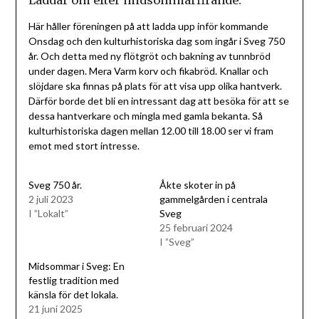
Laddar om efter midsommarfirande.
Här håller föreningen på att ladda upp inför kommande
Onsdag och den kulturhistoriska dag som ingår i Sveg 750
år. Och detta med ny flötgröt och bakning av tunnbröd
under dagen. Mera Varm korv och fikabröd. Knallar och
slöjdare ska finnas på plats för att visa upp olika hantverk.
Därför borde det bli en intressant dag att besöka för att se
dessa hantverkare och mingla med gamla bekanta. Så
kulturhistoriska dagen mellan 12.00 till 18.00 ser vi fram
emot med stort intresse.
Sveg 750 år.
Åkte skoter in på
2 juli 2023
gammelgården i centrala
I ”Lokalt”
Sveg
25 februari 2024
I ”Sveg”
Midsommar i Sveg: En
festlig tradition med
känsla för det lokala.
21 juni 2025