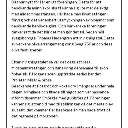
Det var nytt för i år enligt föreningen. Detta för att
besökande människor ska få känna sig lite mer delaktig
med midsommarstången. Här hade man lövat stången i
förväg och det var enbart utsmyckningen av blommor som
besökande behövde göra. Och här kanske föreningen
tänker rätt då det blir det man gör det till. Sedan höll
svegsbördige Thomas Hedengran ett invigningstal. Detta
av veckans olika arrangemang kring Sveg 750 år och dess
olika festligheter.
Efter invigningstalet så var det dags att resa
midsommarstången och dans kring densamme till skön
fiolmusik. På logens scen uppträdde sedan bandet
Proletär, Misär & prosa.
Besökande åt flötgröt och kokt korv i mängder under hela
dagen. Minglade och fikade till något som var passande
inför midsommar. Smörgås med gubbröra på. Föreningen
känner sig jättenöjd med tillställningen då det mesta blev
slutsålt. det kommer fler besökare än man hade trott då
det regnade på morgonen.