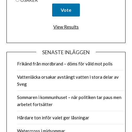
OSÄKER
View Results
SENASTE INLÄGGEN
Frikänd från mordbrand – döms för våld mot polis
Vattenläcka orsakar avstängt vatten i stora delar av
Sveg
Sommaren i kommunhuset – när politiken tar paus men
arbetet fortsätter
Hårdare ton inför valet ger låsningar
Watercross i midsommar