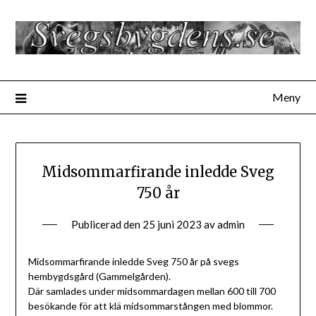
Hoppa
till
innehåll
Meny
Midsommarfirande inledde Sveg
750 år
Publicerad den
25 juni 2023
av
admin
Midsommarfirande inledde Sveg 750 år på svegs
hembygdsgård (Gammelgården).
Där samlades under midsommardagen mellan 600 till 700
besökande för att klä midsommarstången med blommor.