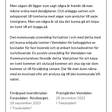
Men vägen dit ligger som sagt några år framåt då man
måste ordna med detaljplaner. Och anlägga vatten och
avloppsnät till tomterna med vägar som ansluter till varje
tomtgräns. Men om några år så ska det kunna gå att köpa
en tomt till att bygga på.
Den kommunala utveckling fortsätter i och med detta med
att kunna erbjuda tomter i Vemdalen för bebyggelse av
bostäder för fast boende och ej enbart bostadsrätter för
turistboende. En positiv utveckling för Vemdalen när
Kommunstyrelsen föreslår detta. Vad priset för att köpa
en tomt kommer att sluta på kommer att visa sig när dom
kommer ut till försäljning senare. Där får man även räkna
med en kostnad oför att ansluta sig till den kommunala VA
nätet.
Fördjupad översiktsplan
Prästgården Vemdalen
Funäsdalen -Röstberget.
28 december 2022
18 september 2023
I ”Härjedalen”
I ”Funäsdalen”