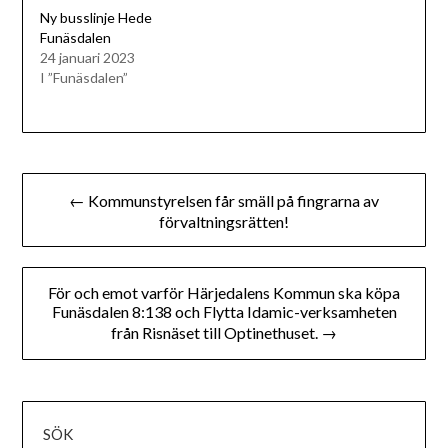
Ny busslinje Hede
Funäsdalen
24 januari 2023
I ”Funäsdalen”
Inläggsnavigering
← Kommunstyrelsen får smäll på fingrarna av
förvaltningsrätten!
För och emot varför Härjedalens Kommun ska köpa
Funäsdalen 8:138 och Flytta Idamic-verksamheten
från Risnäset till Optinethuset. →
SÖK