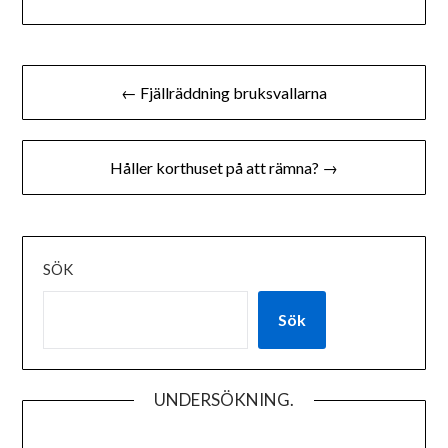
Inläggsnavigering
← Fjällräddning bruksvallarna
Håller korthuset på att rämna? →
SÖK
Sök
UNDERSÖKNING.