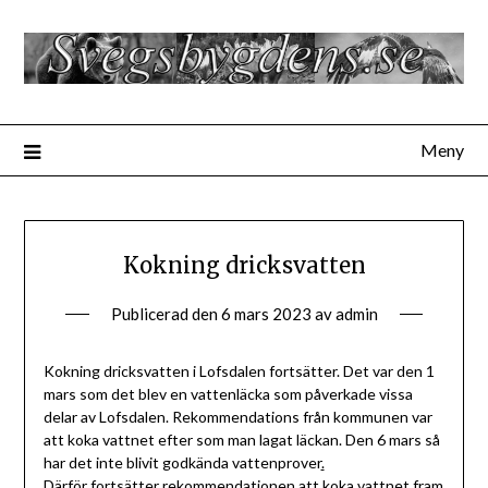
Hoppa
till
innehåll
Meny
Kokning dricksvatten
Publicerad den
6 mars 2023
av
admin
Kokning dricksvatten i Lofsdalen fortsätter. Det var den 1
mars som det blev en vattenläcka som påverkade vissa
delar av Lofsdalen. Rekommendations från kommunen var
att koka vattnet efter som man lagat läckan. Den 6 mars så
har det inte blivit godkända vattenprover
.
Därför fortsätter rekommendationen att koka vattnet fram