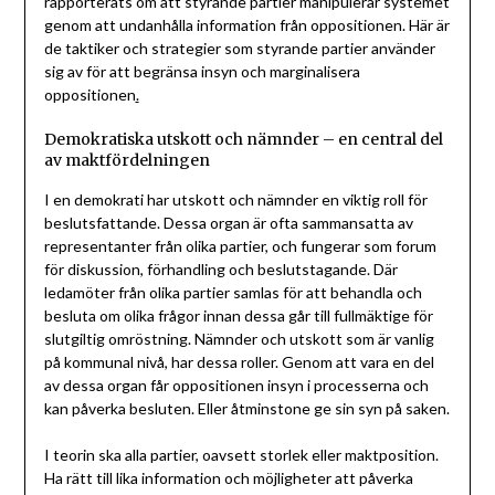
rapporterats om att styrande partier manipulerar systemet
genom att undanhålla information från oppositionen. Här är
de taktiker och strategier som styrande partier använder
sig av för att begränsa insyn och marginalisera
oppositionen
.
Demokratiska utskott och nämnder – en central del
av maktfördelningen
I en demokrati har utskott och nämnder en viktig roll för
beslutsfattande. Dessa organ är ofta sammansatta av
representanter från olika partier, och fungerar som forum
för diskussion, förhandling och beslutstagande. Där
ledamöter från olika partier samlas för att behandla och
besluta om olika frågor innan dessa går till fullmäktige för
slutgiltig omröstning. Nämnder och utskott som är vanlig
på kommunal nivå, har dessa roller. Genom att vara en del
av dessa organ får oppositionen insyn i processerna och
kan påverka besluten. Eller åtminstone ge sin syn på saken.
I teorin ska alla partier, oavsett storlek eller maktposition.
Ha rätt till lika information och möjligheter att påverka