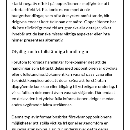
starkt negativ effekt på oppositionens möjligheter att
arbeta effektivt. Ett konkret exempel är när
budgethandlingar, som ofta är mycket omfattande, blir
delgivna endast kort tid innan ett möte. Oppositionen har
då inte tillräckligt med tid att granska alla detaljer, vilket
innebär att de kanske missar viktiga aspekter eller inte
hinner presentera alternativ.
Otydliga och ofullständiga handlingar
Förutom fördröjda handlingar förekommer det att de
handlingar som faktiskt delas med oppositionen är otydliga
eller ofullständiga. Dokument kan vara så pass vaga eller
tekniskt komplicerade att de är svåra att förstå utan
djupgående kunskap eller tillgång till ytterligare underlag. I
vissa fall kan dokument även vara särskiljande. Där endast
en del av den betydelsefulla informationen delges medan
andra avgörande fakta utelämnas.
Denna typ av informationsbrist försvårar oppositionens
möjligheter att ställa viktiga frågor eller genomföra en
grundlig granskning. I sin tur undergräver detta deras