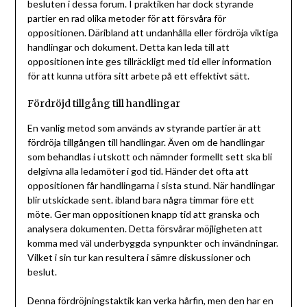
besluten i dessa forum. I praktiken har dock styrande
partier en rad olika metoder för att försvåra för
oppositionen. Däribland att undanhålla eller fördröja viktiga
handlingar och dokument. Detta kan leda till att
oppositionen inte ges tillräckligt med tid eller information
för att kunna utföra sitt arbete på ett effektivt sätt.
Fördröjd tillgång till handlingar
En vanlig metod som används av styrande partier är att
fördröja tillgången till handlingar. Även om de handlingar
som behandlas i utskott och nämnder formellt sett ska bli
delgivna alla ledamöter i god tid. Händer det ofta att
oppositionen får handlingarna i sista stund. När handlingar
blir utskickade sent. ibland bara några timmar före ett
möte. Ger man oppositionen knapp tid att granska och
analysera dokumenten. Detta försvårar möjligheten att
komma med väl underbyggda synpunkter och invändningar.
Vilket i sin tur kan resultera i sämre diskussioner och
beslut.
Denna fördröjningstaktik kan verka hårfin, men den har en