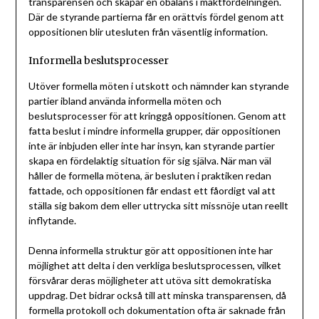
transparensen och skapar en obalans i maktfördelningen.
Där de styrande partierna får en orättvis fördel genom att
oppositionen blir utesluten från väsentlig information.
Informella beslutsprocesser
Utöver formella möten i utskott och nämnder kan styrande
partier ibland använda informella möten och
beslutsprocesser för att kringgå oppositionen. Genom att
fatta beslut i mindre informella grupper, där oppositionen
inte är inbjuden eller inte har insyn, kan styrande partier
skapa en fördelaktig situation för sig själva. När man väl
håller de formella mötena, är besluten i praktiken redan
fattade, och oppositionen får endast ett fåordigt val att
ställa sig bakom dem eller uttrycka sitt missnöje utan reellt
inflytande.
Denna informella struktur gör att oppositionen inte har
möjlighet att delta i den verkliga beslutsprocessen, vilket
försvårar deras möjligheter att utöva sitt demokratiska
uppdrag. Det bidrar också till att minska transparensen, då
formella protokoll och dokumentation ofta är saknade från