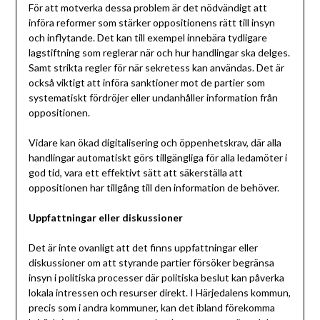
För att motverka dessa problem är det nödvändigt att
införa reformer som stärker oppositionens rätt till insyn
och inflytande. Det kan till exempel innebära tydligare
lagstiftning som reglerar när och hur handlingar ska delges.
Samt strikta regler för när sekretess kan användas. Det är
också viktigt att införa sanktioner mot de partier som
systematiskt fördröjer eller undanhåller information från
oppositionen.
Vidare kan ökad digitalisering och öppenhetskrav, där alla
handlingar automatiskt görs tillgängliga för alla ledamöter i
god tid, vara ett effektivt sätt att säkerställa att
oppositionen har tillgång till den information de behöver.
Uppfattningar eller diskussioner
Det är inte ovanligt att det finns uppfattningar eller
diskussioner om att styrande partier försöker begränsa
insyn i politiska processer där politiska beslut kan påverka
lokala intressen och resurser direkt. I Härjedalens kommun,
precis som i andra kommuner, kan det ibland förekomma