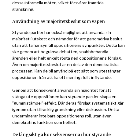
dessa informella möten, vilket försvårar framtida
granskning.
Användning av majoritetsbeslut som vapen
Styrande partier har också möjlighet att använda sin
majoritet i utskott och nämnder för att genomdriva beslut
utan att ta hänsyn till oppositionens synpunkter. Detta kan
ske genom att begränsa debatten, snabbbehandla
ärenden eller helt enkelt rösta ned oppositionens förslag.
Även om majoritetsbeslut är en del av den demokratiska
processen. Kan de bli använd på ett sätt som utestänger
oppositionen från att ha ett meningsfullt inflytande.
Genom att konsekvent använda sin majoritet för att
stänga ute oppositionen kan styrande partier skapa en
”gummistämpel”-effekt. Där deras förslag systematiskt går
igenom utan tillräcklig granskning eller diskussion. Detta
underminerar inte bara oppositionens roll, utan även
demokratins funktion som helhet.
De långsiktiga konsekvenserna i hur styrande