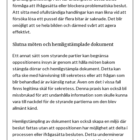
förmåga att ifrågasätta eller blockera problematiska beslut.
Att sitta med ofullständiga handlingar kan man likna vid att
försöka lösa ett pussel där flera bitar är saknade. Det blir
omöjligt att se hela bilden och därmed svårt att agera
effektivt.
Slutna möten och hemligstämplade dokument
Ett annat sätt som styrande partier kan begränsa
oppositionens insyn är genom att hålla möten bakom
stängda dörrar och hemligstämpla dokument. Detta kan
ofta ske med hänvisning till sekretess eller att frågan som
blir behandlad är av känslig natur. Även om det i vissa fall
finns legitima skäl för sekretess. Denna praxis kan också bli
missbrukad för att undanhålla information som skulle kunna
vara till nackdel för de styrande partierna om den blev
allmänt känd.
Hemligstämpling av dokument kan också skapa en miljö där
beslut fattas utan att oppositionen har möjlighet att delta i
processen eller ifrågasätta besluten. Detta underminerar