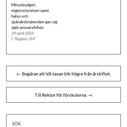
Minusbudget,
regionstyrelsen samt
hälso och
sjukvårdsnämnden ger sig
själv ansvarsfrihet.
29 april 2025
I ”Region J/H”
Inläggsnavigering
← Begäran att VA taxan blir högre från årskiftet.
Till Rektor för förskolorna. →
SÖK