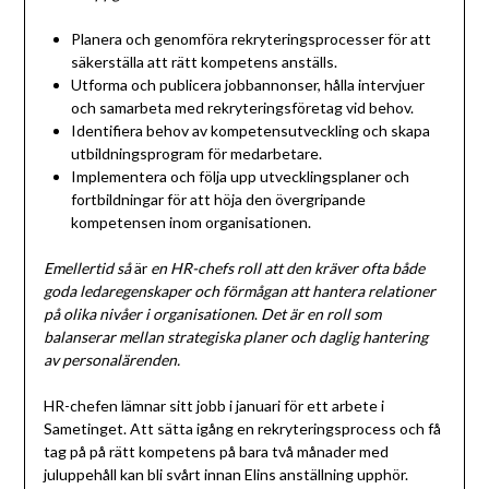
Planera och genomföra rekryteringsprocesser för att
säkerställa att rätt kompetens anställs.
Utforma och publicera jobbannonser, hålla intervjuer
och samarbeta med rekryteringsföretag vid behov.
Identifiera behov av kompetensutveckling och skapa
utbildningsprogram för medarbetare.
Implementera och följa upp utvecklingsplaner och
fortbildningar för att höja den övergripande
kompetensen inom organisationen.
Emellertid så
är
en HR-chefs roll att den kräver ofta både
goda ledaregenskaper och förmågan att hantera relationer
på olika nivåer i organisationen
.
Det är en roll som
balanserar mellan strategiska planer och daglig hantering
av personalärenden.
HR-chefen lämnar sitt jobb i januari för ett arbete i
Sametinget. Att sätta igång en rekryteringsprocess och få
tag på på rätt kompetens på bara två månader med
juluppehåll kan bli svårt innan Elins anställning upphör.