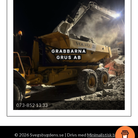
073-852 13 33
Härjedalens automobil klubb
© 2026 Svegsbygdens.se
| Drivs med
Minimalistisk blogg