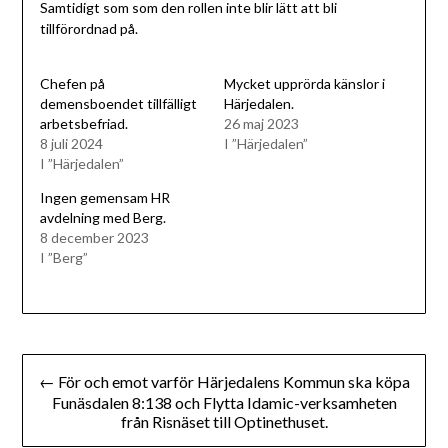
Samtidigt som som den rollen inte blir lätt att bli
tillförordnad på.
Chefen på
Mycket upprörda känslor i
demensboendet tillfälligt
Härjedalen.
arbetsbefriad.
26 maj 2023
8 juli 2024
I ”Härjedalen”
I ”Härjedalen”
Ingen gemensam HR
avdelning med Berg.
8 december 2023
I ”Berg”
Inläggsnavigering
← För och emot varför Härjedalens Kommun ska köpa
Funäsdalen 8:138 och Flytta Idamic-verksamheten
från Risnäset till Optinethuset.