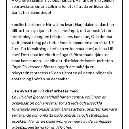
HR-chefen lämnar sitt jobb i januari. Här är det Elin Lemon
som avslutar sin anställning för att tillträda en liknande
tjänst hos Sametinget.
Emellertid planerar Elin att bo kvar i Härjedalen sedan hon
tillträtt sin nya tjänst hos sametinget, det är positivt för
befolkningsmängden i Härjedalens kommun
.
Och det har
varit omsättning på chefer inom kommunen dom sista 1,5
åren. En förvaltningschef och en kommunchef, och nu HR
chef. Detta har inneburit många tillförordnade tjänster
inom kommunen. Här blir det tillträdande kommunchefen
Örjan Folkessons första uppgift att påbörja en
rekryteringsprocess till den tjänsten då denne börjar sin
anställning i början på december
.
Lite av vad en HR chef arbetar med.
En HR-chef (personalchef) har en central roll inom en
organisation och ansvarar för att leda och utveckla
företagets personalstrategi. Deras arbetsuppgifter kan vara
varierande och omfatta både operativa och strategiska
aspekter. Här är en beskrivning av några av de vanligaste
arbetsuppgifterna för en HR-chef.