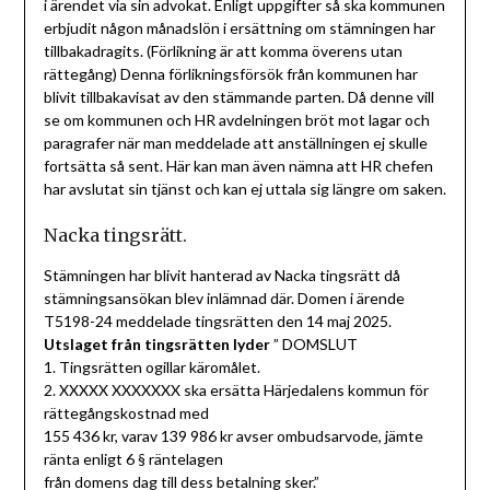
i ärendet via sin advokat. Enligt uppgifter så ska kommunen
erbjudit någon månadslön i ersättning om stämningen har
tillbakadragits. (Förlikning är att komma överens utan
rättegång) Denna förlikningsförsök från kommunen har
blivit tillbakavisat av den stämmande parten. Då denne vill
se om kommunen och HR avdelningen bröt mot lagar och
paragrafer när man meddelade att anställningen ej skulle
fortsätta så sent. Här kan man även nämna att HR chefen
har avslutat sin tjänst och kan ej uttala sig längre om saken.
Nacka tingsrätt.
Stämningen har blivit hanterad av Nacka tingsrätt då
stämningsansökan blev inlämnad där. Domen i ärende
T5198-24 meddelade tingsrätten den 14 maj 2025.
Utslaget från tingsrätten lyder
” DOMSLUT
1. Tingsrätten ogillar käromålet.
2. XXXXX XXXXXXX ska ersätta Härjedalens kommun för
rättegångskostnad med
155 436 kr, varav 139 986 kr avser ombudsarvode, jämte
ränta enligt 6 § räntelagen
från domens dag till dess betalning sker.”