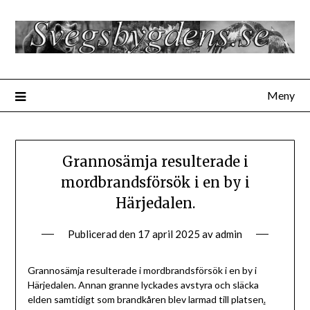
Hoppa
till
innehåll
Meny
Grannosämja resulterade i
mordbrandsförsök i en by i
Härjedalen.
Publicerad den
17 april 2025
av
admin
Grannosämja resulterade i mordbrandsförsök i en by i
Härjedalen. Annan granne lyckades avstyra och släcka
elden samtidigt som brandkåren blev larmad till platsen
.