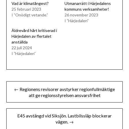
Vad är klimatångest?
Utmanarrätt i Härjedalens
25 februari 2023
kommuns verksamheter!
I ”Onödigt vetande.”
26 november 2023
I ”Härjedalen”
Äldrevård hårt kritiserad i
Härjedalen av flertalet
anställda
22 juli 2024
I ”Härjedalen”
Inläggsnavigering
← Regionens revisorer avstyrker regionfullmäktige
att ge regionsstyrelsen ansvarsfrihet
E45 avstängd vid Siksjön. Lastbilssläp blockerar
vägen. →