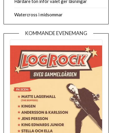
Hårdare ton inför valet ger låsningar
Watercross i midsommar
KOMMANDE EVENEMANG