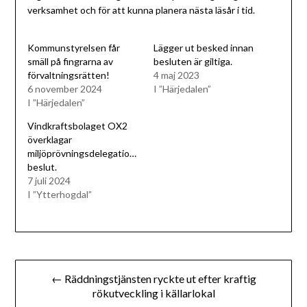
verksamhet och för att kunna planera nästa läsår i tid.
Kommunstyrelsen får
Lägger ut besked innan
smäll på fingrarna av
besluten är giltiga.
förvaltningsrätten!
4 maj 2023
6 november 2024
I ”Härjedalen”
I ”Härjedalen”
Vindkraftsbolaget OX2
överklagar
miljöprövningsdelegationen
beslut.
7 juli 2024
I ”Ytterhogdal”
Inläggsnavigering
← Räddningstjänsten ryckte ut efter kraftig
rökutveckling i källarlokal