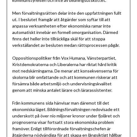
kommunstyrelsen och inte av bildningsutskottet.
Men förvaltningsrätten delar inte den uppfattningen fullt
ut. I beslutet framgår att åtgärder som syftar till att
anpassa verksamheten efter ekonomiska ramar inte
automatiskt innebär en formell omorganisation. Därmed
finns det heller inte tillräckliga skäl för att stoppa
verkställandet av besluten medan rättsprocessen pågår.
Oppositionspolitiker från Vox Humana, Vänsterpartiet,
Kristdemokraterna och Liberalerna har riktat hård kritik
mot nedskärningarna. De menar att konsekvenserna för
skolorna blir omfattande och att kommunen riskerar att
försämra både arbetsmiljö och undervisningskvalitet
genom att minska antalet lärare och lärarassistenter.
Från kommunens sida hänvisar man däremot till det
ekonomiska läget. Bildningsförvaltningen redovisade ett
underskott på över nio miljoner kronor under fjolåret och
prognoserna visar fortsatt stora ekonomiska problem
framöver. Enligt tillförordnade förvaltningschefen är
åtgärderna nödvändiga för att skapa en långsiktigt hållbar