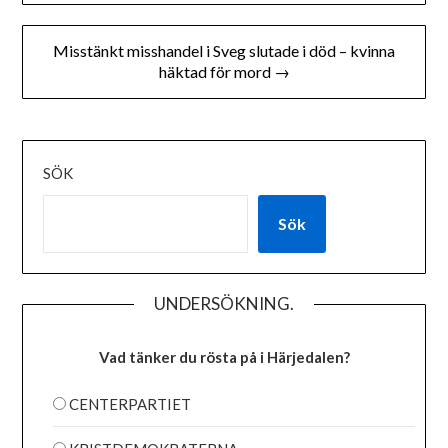
Misstänkt misshandel i Sveg slutade i död – kvinna
häktad för mord →
SÖK
Sök
UNDERSÖKNING.
Vad tänker du rösta på i Härjedalen?
CENTERPARTIET