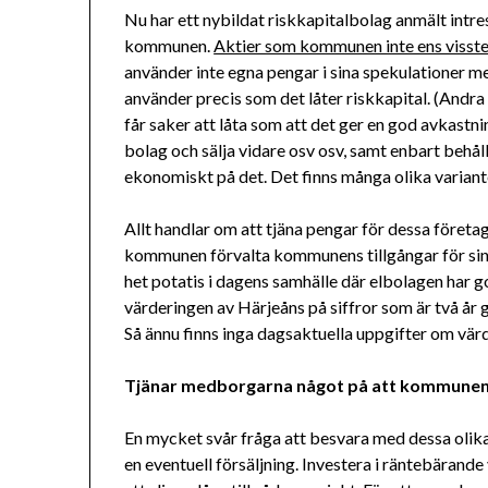
Nu har ett nybildat riskkapitalbolag anmält intr
kommunen.
Aktier som kommunen inte ens visste om
använder inte egna pengar i sina spekulationer m
använder precis som det låter riskkapital. (Andr
får saker att låta som att det ger en god avkastn
bolag och sälja vidare osv osv, samt enbart behåll
ekonomiskt på det. Det finns många olika variant
Allt handlar om att tjäna pengar för dessa företag
kommunen förvalta kommunens tillgångar för sina
het potatis i dagens samhälle där elbolagen har 
värderingen av Härjeåns på siffror som är två år 
Så ännu finns inga dagsaktuella uppgifter om värde
Tjänar medborgarna något på att kommunen 
En mycket svår fråga att besvara med dessa olika
en eventuell försäljning. Investera i räntebärande