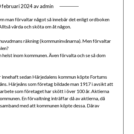
 februari 2024
av
admin
Om man förvaltar något så innebär det enligt ordboken
Alltså vårda och sköta om åt någon.
 en huvudmans räkning (kommuninvånarna). Men förvaltar
alen?
om helst inom kommunen. Även förvalta och se så dom
ar innehaft sedan Härjedalens kommun köpte Fortums
rjeåns. Härjeåns som företag bildade man 1917 i avsikt att
arbete som företaget har skött i över 100 år. Aktierna
munen. En förvaltning inträffar då av aktierna, då
i samband med att kommunen köpte dessa. Därav