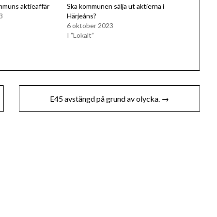
mmuns aktieaffär
Ska kommunen sälja ut aktierna i
3
Härjeåns?
6 oktober 2023
I ”Lokalt”
E45 avstängd på grund av olycka. →