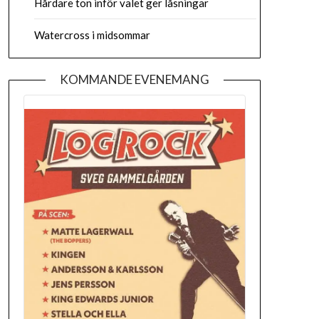
Hårdare ton inför valet ger låsningar
Watercross i midsommar
KOMMANDE EVENEMANG