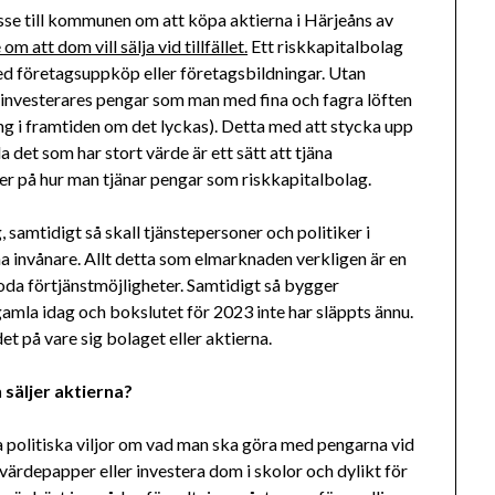
esse till kommunen om att köpa aktierna i Härjeåns av
 att dom vill sälja vid tillfället.
Ett riskkapitalbolag
ed företagsuppköp eller företagsbildningar. Utan
a investerares pengar som man med fina och fagra löften
ing i framtiden om det lyckas). Detta med att stycka upp
a det som har stort värde är ett sätt att tjäna
er på hur man tjänar pengar som riskkapitalbolag.
, samtidigt så skall tjänstepersoner och politiker i
 invånare. Allt detta som elmarknaden verkligen är en
goda förtjänstmöjligheter. Samtidigt så bygger
gamla idag och bokslutet för 2023 inte har släppts ännu.
t på vare sig bolaget eller aktierna.
säljer aktierna?
 politiska viljor om vad man ska göra med pengarna vid
 värdepapper eller investera dom i skolor och dylikt för