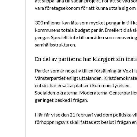
att slippa låna till sådan projekt. För att se vad
vara företagsekonom för att kunna uttala sig o
300 miljoner kan låta som mycket pengar in till 
kommunens totala budget per år. Emellertid så 
pengar. Speciellt inte till områden som renovering
samhällsstrukturen.
En del av partierna har klargjort sin inst
Partier som är negativ till en försäljning är Vox
Vänsterpartiet enligt uttalanden. Kristdemokrater
enbart har ersättarplatser i kommunstyrelsen.
Socialdemokraterna, Moderaterna, Centerpartiet (
ger inget besked i frågan.
Här får vi se den 21 februari vad dom politiska 
förhoppningsvis skall fattas ett beslut i frågan 