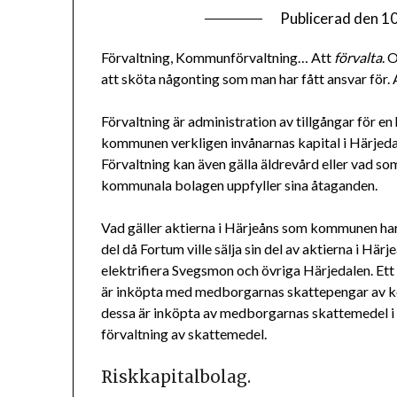
Publicerad den
10
Förvaltning, Kommunförvaltning… Att
förvalta
. 
att sköta någonting som man har fått ansvar för. 
Förvaltning är administration av tillgångar för
kommunen verkligen invånarnas kapital i Härjed
Förvaltning kan även gälla äldrevård eller vad s
kommunala bolagen uppfyller sina åtaganden.
Vad gäller aktierna i Härjeåns som kommunen h
del då Fortum ville sälja sin del av aktierna i Hä
elektrifiera Svegsmon och övriga Härjedalen. Ett 
är inköpta med medborgarnas skattepengar av kom
dessa är inköpta av medborgarnas skattemedel 
förvaltning av skattemedel.
Riskkapitalbolag.