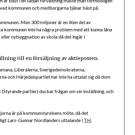
 som är bäst i en sådan förvaltning måste man förmodligen
m vad kommunen och medborgarna tjänar bäst på.
kommunen. Men 300 miljoner är en liten del av
ska kommunen inte ha några problem med att kunna låna
 eller nybyggnation av skola då det ingår i
ällning till en försäljning av aktieposten.
 Humana, Liberalerna, Sverigedemokraterna,
na och Härjedalspartiet har inte ha uttalat sig då dom
Styrande partier) duckar frågan om sin inställning, och
viljorna är på kommunstyrelsens möte, då det
enligt Lars-Gunnar Nordlanders uttalande i
TH
.