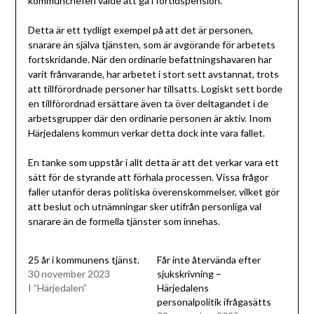
kommunchefen valde att gå i förtidspension.
Detta är ett tydligt exempel på att det är personen,
snarare än själva tjänsten, som är avgörande för arbetets
fortskridande. När den ordinarie befattningshavaren har
varit frånvarande, har arbetet i stort sett avstannat, trots
att tillförordnade personer har tillsatts. Logiskt sett borde
en tillförordnad ersättare även ta över deltagandet i de
arbetsgrupper där den ordinarie personen är aktiv. Inom
Härjedalens kommun verkar detta dock inte vara fallet.
En tanke som uppstår i allt detta är att det verkar vara ett
sätt för de styrande att förhala processen. Vissa frågor
faller utanför deras politiska överenskommelser, vilket gör
att beslut och utnämningar sker utifrån personliga val
snarare än de formella tjänster som innehas.
25 år i kommunens tjänst.
Får inte återvända efter
30 november 2023
sjukskrivning –
I ”Härjedalen”
Härjedalens
personalpolitik ifrågasätts