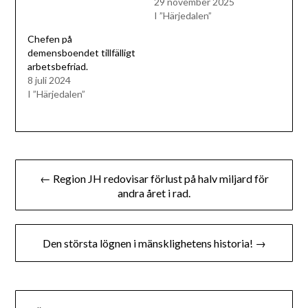
29 november 2025
I ”Härjedalen”
Chefen på
demensboendet tillfälligt
arbetsbefriad.
8 juli 2024
I ”Härjedalen”
Inläggsnavigering
← Region JH redovisar förlust på halv miljard för
andra året i rad.
Den största lögnen i mänsklighetens historia! →