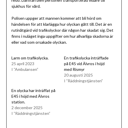
redo. Därifrån blev personen transporterad vidare till
sjukhus för vård.
Polisen uppger att mannen kommer att bli hörd om
händelsen för att klarlägga hur olyckan gått till. Det är en
rutinåtgärd vid trafikolyckor där någon har skadat sig. Det
finns i nuläget inga uppgifter om hur allvarliga skadorna är
eller vad som orsakade olyckan.
Larm om trafikolycka.
En trafikolycka inträffade
25 april 2023
på E45 vid Älvros i höjd
I ”Ambulansen”
med Rismyr
20 augusti 2025
I ”Räddningstjänsten”
En olycka har inträffat på
E45 i höjd med Älvros
station.
2 december 2025
I ”Räddningstjänsten”