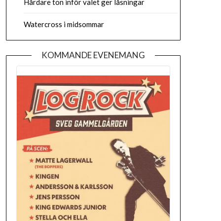
Hårdare ton inför valet ger låsningar
Watercross i midsommar
KOMMANDE EVENEMANG