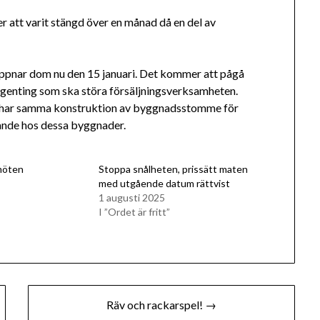
r att varit stängd över en månad då en del av
öppnar dom nu den 15 januari. Det kommer att pågå
ngenting som ska störa försäljningsverksamheten.
om har samma konstruktion av byggnadsstomme för
knande hos dessa byggnader.
möten
Stoppa snålheten, prissätt maten
med utgående datum rättvist
1 augusti 2025
I ”Ordet är fritt”
Räv och rackarspel! →