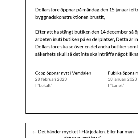
Dollarstore öppnar på måndag den 15 januari efte
byggnadskonstruktionen brustit
.
Efter att ha stängt butiken den 14 december så 
arbeten inuti butiken på en del platser
.
Detta är i
Dollarstore ska se över en del andra butiker s
säkerhets skull så det inte ska inträffa något li
Coop öppnar nytt i Vemdalen
Publika öppna 
28 februari 2023
18 januari 2023
I ”Lokalt”
I ”Länet”
Inläggsnavigering
← Det händer mycket i Härjedalen. Eller har man
det som ursäkter?