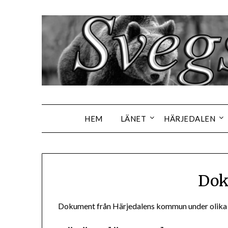
Hoppa
till
innehåll
HEM
LÄNET
HÄRJEDALEN
Dok
Dokument från Härjedalens kommun under olika 