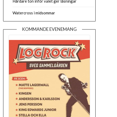
Hårdare ton inför valet ger låsningar
Watercross i midsommar
KOMMANDE EVENEMANG