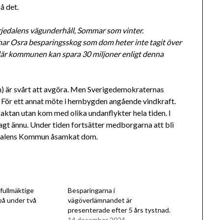
å det.
ärjedalens vägunderhåll, Sommar som vinter.
 har Osra besparingsskog som dom heter inte tagit över
 där kommunen kan spara 30 miljoner enligt denna
) är svårt att avgöra. Men Sverigedemokraternas
 För ett annat möte i hembygden angående vindkraft.
 faktan utan kom med olika undanflykter hela tiden. I
agt ännu. Under tiden fortsätter medborgarna att bli
edalens Kommun åsamkat dom.
 fullmäktige
Besparingarna i
på under två
vägöverlämnandet är
presenterade efter 5 års tystnad.
14 december 2024