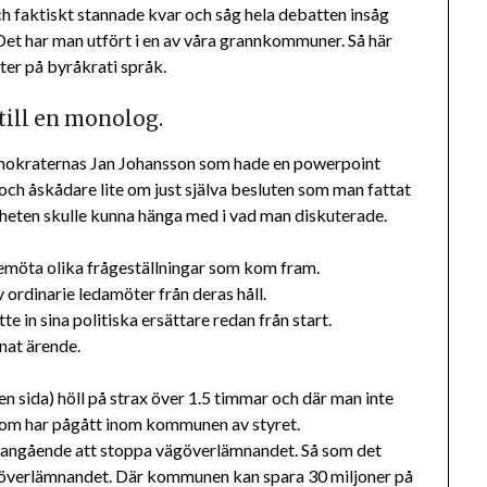
 faktiskt stannade kvar och såg hela debatten insåg
 Det har man utfört i en av våra grannkommuner. Så här
ter på byråkrati språk.
till en monolog.
emokraternas Jan Johansson som hade en powerpoint
n och åskådare lite om just själva besluten som man fattat
änheten skulle kunna hänga med i vad man diskuterade.
t bemöta olika frågeställningar som kom fram.
v ordinarie ledamöter från deras håll.
 in sina politiska ersättare redan från start.
nat ärende.
n sida) höll på strax över 1.5 timmar och där man inte
 som har pågått inom kommunen av styret.
 angående att stoppa vägöverlämnandet. Så som det
ägöverlämnandet. Där kommunen kan spara 30 miljoner på