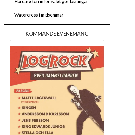
Hårdare ton inför valet ger låsningar
Watercross i midsommar
KOMMANDE EVENEMANG