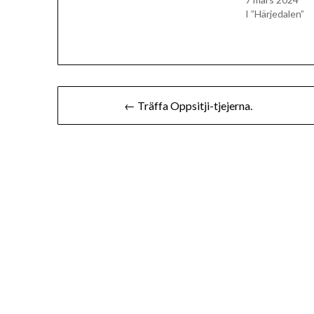
I ”Härjedalen”
Inläggsnavigering
← Träffa Oppsitji-tjejerna.