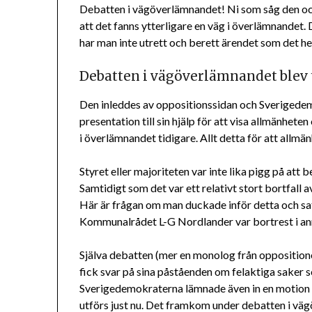
Debatten i vägöverlämnandet! Ni som såg den och
att det fanns ytterligare en väg i överlämnandet.
har man inte utrett och berett ärendet som det he
Debatten i vägöverlämnandet blev 
Den inleddes av oppositionssidan och Sveriged
presentation till sin hjälp för att visa allmänhete
i överlämnandet tidigare. Allt detta för att allm
Styret eller majoriteten var inte lika pigg på at
Samtidigt som det var ett relativt stort bortfall a
Här är frågan om man duckade inför detta och satte
Kommunalrådet L-G Nordlander var bortrest i an
Själva debatten (mer en monolog från oppositione
fick svar på sina påståenden om felaktiga saker
Sverigedemokraterna lämnade även in en motion
utförs just nu. Det framkom under debatten i v