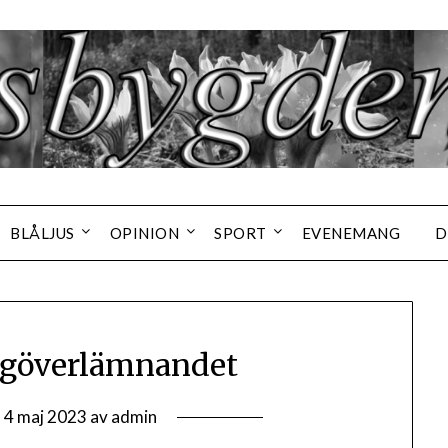
BLÅLJUS
OPINION
SPORT
EVENEMANG
D
ägöverlämnandet
n
4 maj 2023
av
admin