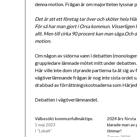
denna motion. Frågan är om majoriteten lyssnar p
Det är att ett företag tar över och sköter hela H
För så har man gjort i Orsa kommun. Visserligen
allt. Men till cirka 90 procent kan man säga.Och
motion.
Om någon av sidorna vann i debatten (monologen
gruppledare lämnade mötet mitt under debatten.
Här ville inte dom styrande partierna ta åt sig av
vägöverlämnande frågan är nog inte sista ordet s
drabbad av förrättningskostnaderna som Härj
Debatten i vägöverlämnandet.
Välbesökt kommunfullmäktige.
2024 års första
5 maj 2023
klarade man av 
I ”Lokalt”
timmar!
7 mars 2024