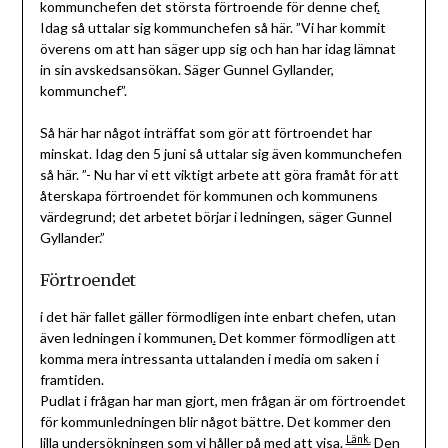
kommunchefen det största förtroende för denne chef
.
Idag så uttalar sig kommunchefen så här. ”Vi har kommit
överens om att han säger upp sig och han har idag lämnat
in sin avskedsansökan. Säger Gunnel Gyllander,
kommunchef”.
Så här har något inträffat som gör att förtroendet har
minskat. Idag den 5 juni så uttalar sig även kommunchefen
så här. ”- Nu har vi ett viktigt arbete att göra framåt för att
återskapa förtroendet för kommunen och kommunens
värdegrund; det arbetet börjar i ledningen, säger Gunnel
Gyllander.”
Förtroendet
i det här fallet gäller förmodligen inte enbart chefen, utan
även ledningen i kommunen
.
Det kommer förmodligen att
komma mera intressanta uttalanden i media om saken i
framtiden.
Pudlat i frågan har man gjort, men frågan är om förtroendet
för kommunledningen blir något bättre. Det kommer den
Länk.
lilla undersökningen som vi håller på med att visa.
Den