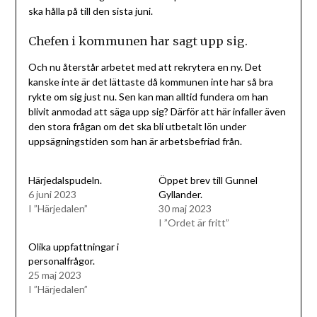
ska hålla på till den sista juni.
Chefen i kommunen har sagt upp sig.
Och nu återstår arbetet med att rekrytera en ny. Det
kanske inte är det lättaste då kommunen inte har så bra
rykte om sig just nu. Sen kan man alltid fundera om han
blivit anmodad att säga upp sig? Därför att här infaller även
den stora frågan om det ska bli utbetalt lön under
uppsägningstiden som han är arbetsbefriad från.
Härjedalspudeln.
Öppet brev till Gunnel
6 juni 2023
Gyllander.
I ”Härjedalen”
30 maj 2023
I ”Ordet är fritt”
Olika uppfattningar i
personalfrågor.
25 maj 2023
I ”Härjedalen”