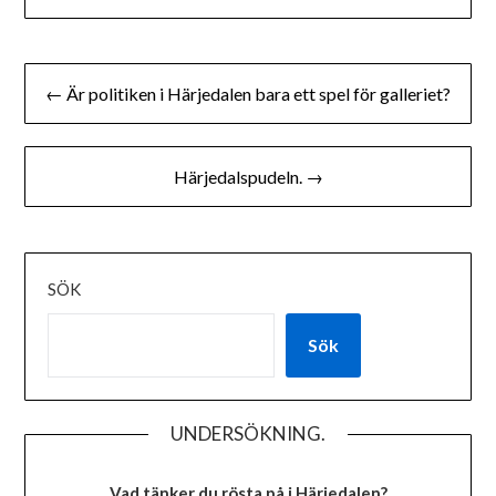
Inläggsnavigering
← Är politiken i Härjedalen bara ett spel för galleriet?
Härjedalspudeln. →
SÖK
Sök
UNDERSÖKNING.
Vad tänker du rösta på i Härjedalen?