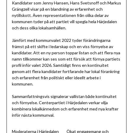
Kandidater som Jenny Hansen, Hans Svetsnoff och Markus
Grängzell visar på en blandning av erfarenhet och
nytillskott. Även representationen från olika delar av
kommunen tyder på att partiet vill spegla hela Härjedalen
och dess olika lokalsamhällen.
Jämfört med kommunvalet 2022 tyder förändringarna
främst på ett skifte i ledarskap och en viss förnyelse av
kandidater. Att en ny person toppar listan och att flera nya
namn tillkommer kan ses som ett försök att förnya partiets
profil inför valet 2026. Samtidigt finns en kontinuitet
genom att flera kandidater fortfarande har lokal förankring
och erfarenhet från politiskt eller ideellt arbete i
kommunen.
Sammanfattningsvis signalerar vallistan både kontinuitet
och förnyelse. Centerpartiet i Härjedalen verkar vilja
kombinera lokalkännedom och erfarenhet med nya krafter
inför nästa kommunval.
Moderaterna i Härjedalen
Ökat engagemang och