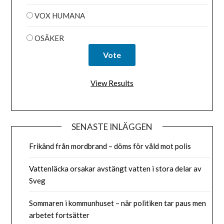
VOX HUMANA
OSÄKER
View Results
SENASTE INLÄGGEN
Frikänd från mordbrand – döms för våld mot polis
Vattenläcka orsakar avstängt vatten i stora delar av
Sveg
Sommaren i kommunhuset – när politiken tar paus men
arbetet fortsätter