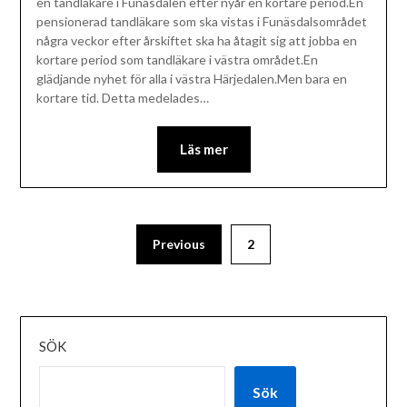
en tandläkare i Funäsdalen efter nyår en kortare period.En
pensionerad tandläkare som ska vistas i Funäsdalsområdet
några veckor efter årskiftet ska ha åtagit sig att jobba en
kortare period som tandläkare i västra området.En
glädjande nyhet för alla i västra Härjedalen.Men bara en
kortare tid. Detta medelades…
Läs mer
Previous
2
SÖK
Sök