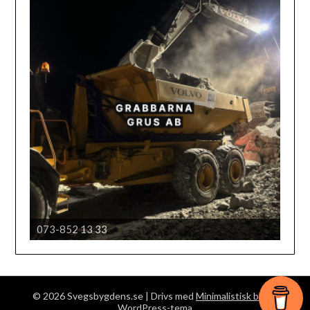
073-852 13 33
Härjedalens automobil klubb
© 2026 Svegsbygdens.se
| Drivs med
Minimalistisk blogg
WordPress-tema