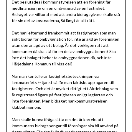
Det beslutades i kommunstyrelsen att en förening får
medfinansiering om en ombyggnad av en fastighet.
Bidraget var villkorat med att andra bidragsgivare skulle stå
för sin del av kostnaderna
.
Så långt är allt rätt.
Det har i efterhand framkommit att fastigheten som man
sökt bidrag för ombyggnation för, inte är ägd av föreningen
utan den är ägd av ett bolag. Är det verkligen rätt att
kommunen då ska stå för en del av ombyggnationen? Ska
inte det bolaget bekosta ombyggnationen då, och inte
Härjedalens Kommun till viss del?
När man kontollerar fastighetsbeteckningen via
lantmäteriets E-tjänst så får man faktiskt upp ägaren till
fastigheten. Och det är mycket riktigt ett Aktiebolag som
är registrerad ägare på fastigheten enligt lagfarten och
inte föreningen. Men bidraget har kommunstyrelsen
klubbat igenom.
Man skulle kunna ifrågasätta om det är korrekt att
kommunens bidragspengar till föreningar ska bli använd på
detta sättet. För det är ändå medborgarnas skattepengar