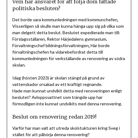
Vem har ansvaret för att följa dom fattade
politiska besluten?
Det borde vara kommunledningen med kommunchefen
.
Visserligen så skulle man kunna hänga upp sig på vilka som
man delgett detta beslut. Beslutet expedierade man till:
Förslagsställaren, Rektor Härjedalens gymnasium,
Förvaltningschef bildningsförvaltningen
.
Här borde
förvaltningschefen ha vidarebefordrat detta till
kommunledningen för verkställande av renovering av södra
skolan.
Idag (hösten 2023) är skolan stängd på grund av
vattenskador orsakad av ett kraftigt regnande.
Hade man kunnat undvikit detta med renoveringen enligt
beslutet? Avloppsvattnet som trängde upp har
förmodligen inte kunnat undvikits med denna renovering.
Beslut om renovering redan 2019!
Varför har man valt att utreda skolstukturen kring Sveg i
stället för att påbörja denna renovering?