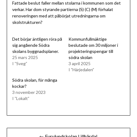
Fattade beslut faller mellan stolarna i kommunen som det
verkar. Har dom styrande partierna (S) (C) (M) förhalat
renoveringen med att påbörjat utredningarna om
skolstrukturen?
Det börjar äntligen röra på
Kommunfullmäktige
sig angående Södra
beslutade om 30 miljoner i
skolans byggnadsplaner.
projekteringspengar till
25 mars 2025
södra skolan
I ”Sveg”
3 april 2025
I ”Härjedalen”
Södra skolan, för många
kockar?
3 november 2023
I ”Lokalt”
Inläggsnavigering
← Furulundskolan Lillhärdal.