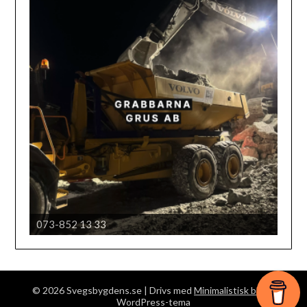
073-852 13 33
Härjedalens automobil klubb
© 2026 Svegsbygdens.se
| Drivs med
Minimalistisk blogg
WordPress-tema