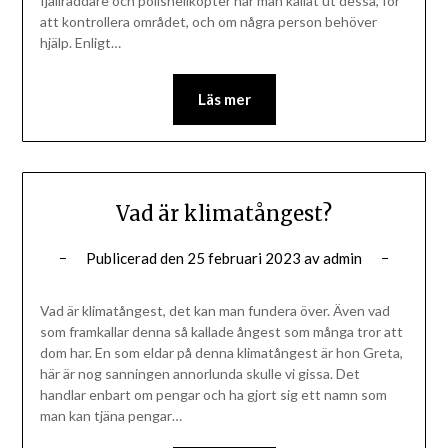
fjällräddare och polishelikopter har man kallat ut dessa, för
att kontrollera området, och om några person behöver
hjälp. Enligt…
Läs mer
Vad är klimatångest?
Publicerad den
25 februari 2023
av
admin
Vad är klimatångest, det kan man fundera över. Även vad
som framkallar denna så kallade ångest som många tror att
dom har. En som eldar på denna klimatångest är hon Greta,
här är nog sanningen annorlunda skulle vi gissa. Det
handlar enbart om pengar och ha gjort sig ett namn som
man kan tjäna pengar…