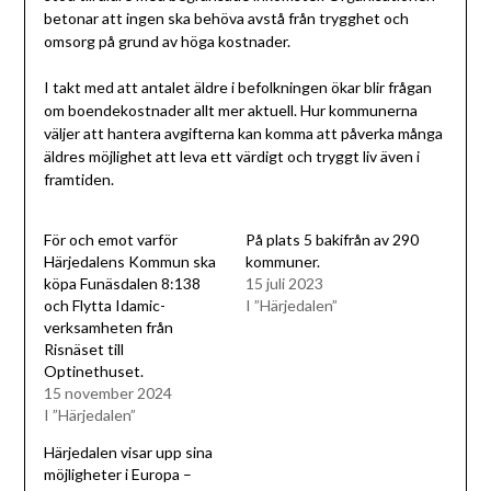
betonar att ingen ska behöva avstå från trygghet och
omsorg på grund av höga kostnader.
I takt med att antalet äldre i befolkningen ökar blir frågan
om boendekostnader allt mer aktuell. Hur kommunerna
väljer att hantera avgifterna kan komma att påverka många
äldres möjlighet att leva ett värdigt och tryggt liv även i
framtiden.
För och emot varför
På plats 5 bakifrån av 290
Härjedalens Kommun ska
kommuner.
köpa Funäsdalen 8:138
15 juli 2023
och Flytta Idamic-
I ”Härjedalen”
verksamheten från
Risnäset till
Optinethuset.
15 november 2024
I ”Härjedalen”
Härjedalen visar upp sina
möjligheter i Europa –