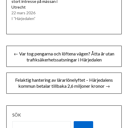
stort intresse på mässan i
Utrecht
22 mars 2026
I ”Härjedalen”
Inläggsnavigering
← Var tog pengarna och löftena vägen? Åtta år utan
trafiksäkerhetssatsningar i Härjedalen
Felaktig hantering av lärarlönelyftet – Härjedalens
kommun betalar tillbaka 2,6 miljoner kronor →
SÖK