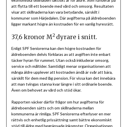
ekonomiska skillnaden faktiskt är för äldre. Som funderar på
att flytta till ett boende med vård och omsorg. Resultaten
visar att skillnaderna kan vara betydande, särskilt i
kommuner som Härjedalen. Där avgifterna på äldreboenden
ligger markant högre än kostnaden för en vanlig hyresrätt.
2
37,6 kronor M
dyrare i snitt.
Enligt SPF Seniorerna kan den högre kostnaden för
äldreboenden delvis förklaras av att avgiften inte enbart
täcker hyran för rummet. Utan också inkluderar omsorg,
service och måltider. Samtidigt menar organisationen att
många äldre upplever att kostnaden ändå är svår att bära,
särskilt för dem med låg pension. För vissa kan det innebära
att man tvingas stanna kvar längre i sitt ordinarie boende.
Även om behovet av vård och stöd ökar.
Rapporten väcker därför frågor om hur avgifterna för
äldreboenden sätts och om skillnaderna mellan
kommunerna är rimliga. SPF Seniorerna efterlyser en mer
rättvis och enhetlig prissättning samt bättre ekonomiskt
stöd till äldre med begränsade inkomster. Organisationen