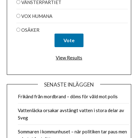
VÄNSTERPARTIET
VOX HUMANA
OSÄKER
View Results
SENASTE INLÄGGEN
Frikänd från mordbrand – döms för våld mot polis
Vattenläcka orsakar avstängt vatten i stora delar av
Sveg
Sommaren i kommunhuset – när politiken tar paus men