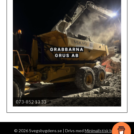
073-852 13 33
Härjedalens automobil klubb
© 2026 Svegsbygdens.se
| Drivs med
Minimalistisk blogg