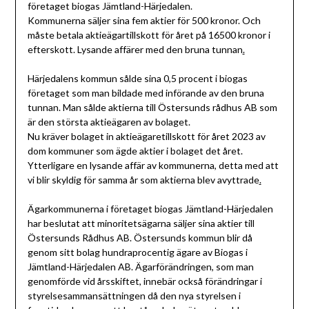
företaget biogas Jämtland-Härjedalen.
Kommunerna säljer sina fem aktier för 500 kronor. Och
måste betala aktieägartillskott för året på 16500 kronor i
efterskott. Lysande affärer med den bruna tunnan
.
Härjedalens kommun sålde sina 0,5 procent i biogas
företaget som man bildade med införande av den bruna
tunnan. Man sålde aktierna till Östersunds rådhus AB som
är den största aktieägaren av bolaget.
Nu kräver bolaget in aktieägaretillskott för året 2023 av
dom kommuner som ägde aktier i bolaget det året.
Ytterligare en lysande affär av kommunerna, detta med att
vi blir skyldig för samma år som aktierna blev avyttrade
.
Ägarkommunerna i företaget biogas Jämtland-Härjedalen
har beslutat att minoritetsägarna säljer sina aktier till
Östersunds Rådhus AB. Östersunds kommun blir då
genom sitt bolag hundraprocentig ägare av Biogas i
Jämtland-Härjedalen AB. Ägarförändringen, som man
genomförde vid årsskiftet, innebär också förändringar i
styrelsesammansättningen då den nya styrelsen i