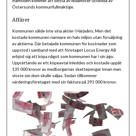
framtiden kommer att bestå av ledamöter utsedda av
Östersunds kommunfullmäktige.
Affärer
Kommunen sålde inte sina aktier i Härjeåns. Men det
kostade kommunen närmare en halv miljon utan försäljning
av aktierna. Där betalade kommunen för kostnader som
uppstod i samband med att företaget Locus Energy AB
erbjöd sig att köpa något som kommunen har i sin ägo.
Upprättande av ett köpeavtal inleddes och kostade uppåt
135 000 kronor av medborgarnas skattepengar innan man
visste om dom skulle säljas. Sedan tillkommer
värderingsföretaget med sin faktura på 291 000 kronor.