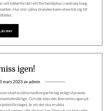
i ett källarförråd i ett flerfamiljshus i centrala Sveg.
atten. Hur stor själva branden hann utveckla sig till
lfället.
Läs mer
miss igen!
3 mars 2023
av
admin
 som skall ersätta medborgarförlag enligt styrande
mmunfullmäktige. Och där blev det återremiss igen på
edalsförslaget, är att det ska ersätta
a på samma sätt att man kan lämna in via brev eller…