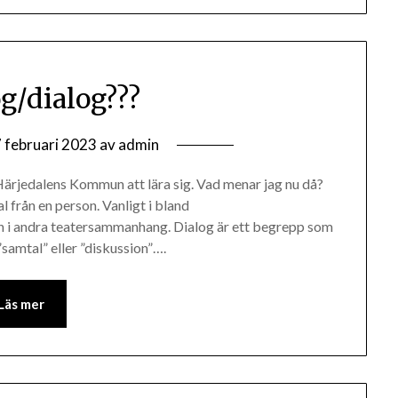
/dialog???
 februari 2023
av
admin
ärjedalens Kommun att lära sig. Vad menar jag nu då?
 från en person. Vanligt i bland
h i andra teatersammanhang. Dialog är ett begrepp som
”samtal” eller ”diskussion”….
Läs mer