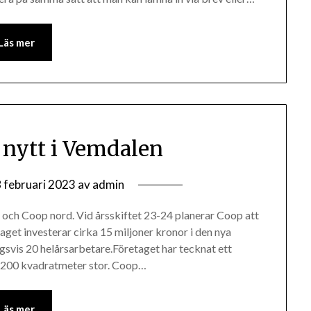
Läs mer
nytt i Vemdalen
 februari 2023
av
admin
 och Coop nord. Vid årsskiftet 23-24 planerar Coop att
get investerar cirka 15 miljoner kronor i den nya
svis 20 helårsarbetare.Företaget har tecknat ett
1 200 kvadratmeter stor. Coop…
Läs mer