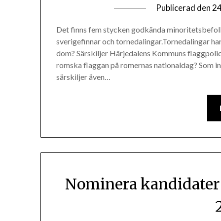
Publicerad den
24
Det finns fem stycken godkända minoritetsbefolkn
sverigefinnar och tornedalingar.Tornedalingar har
dom? Särskiljer Härjedalens Kommuns flaggpolicy
romska flaggan på romernas nationaldag? Som infa
särskiljer även…
Nominera kandidater t