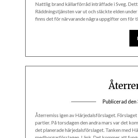
Nattlig brand källarförråd inträffade i Sveg. Detta 
Räddningstjänsten var ut och släckte elden under n
finns det för närvarande några uppgifter om för til
Återre
Publicerad den
Återremiss igen av Härjedalsförslaget. Förslaget
partier. På torsdagen den andra mars var det ko
det planerade härjedalsförslaget. Tanken med Härj
medborgarförslagen. Länk. Det kommer att funger