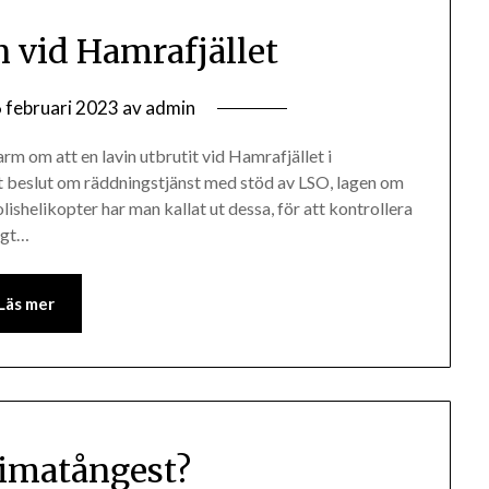
n vid Hamrafjället
 februari 2023
av
admin
larm om att en lavin utbrutit vid Hamrafjället i
at beslut om räddningstjänst med stöd av LSO, lagen om
ishelikopter har man kallat ut dessa, för att kontrollera
igt…
Läs mer
limatångest?