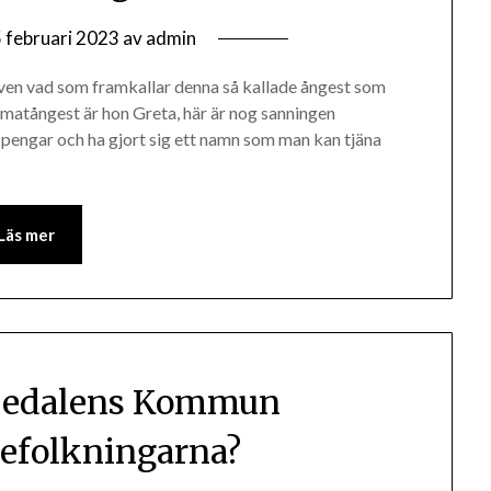
 februari 2023
av
admin
Även vad som framkallar denna så kallade ångest som
imatångest är hon Greta, här är nog sanningen
m pengar och ha gjort sig ett namn som man kan tjäna
Läs mer
rjedalens Kommun
efolkningarna?