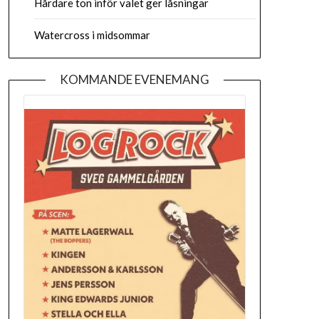
Hårdare ton inför valet ger låsningar
Watercross i midsommar
KOMMANDE EVENEMANG