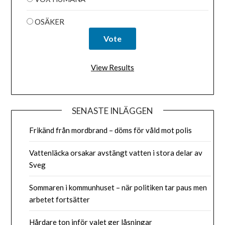
OSÄKER
View Results
SENASTE INLÄGGEN
Frikänd från mordbrand – döms för våld mot polis
Vattenläcka orsakar avstängt vatten i stora delar av
Sveg
Sommaren i kommunhuset – när politiken tar paus men
arbetet fortsätter
Hårdare ton inför valet ger låsningar