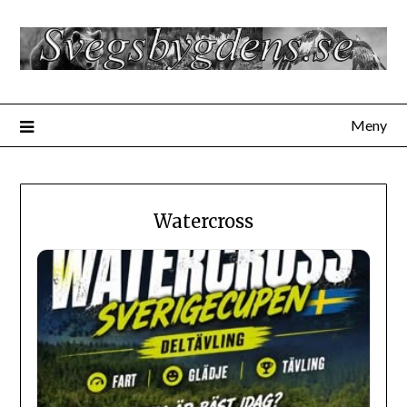
Hoppa
till
innehåll
Meny
Watercross