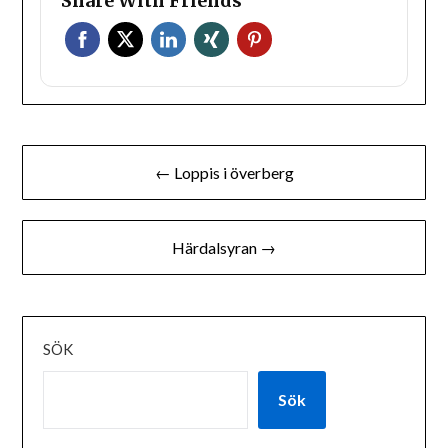
Share With Friends
Inläggsnavigering
← Loppis i överberg
Härdalsyran →
SÖK
Sök