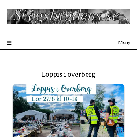
Hoppa
till
innehåll
Meny
Loppis i överberg