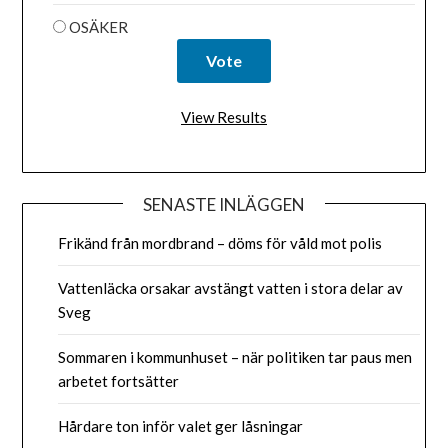
OSÄKER
View Results
SENASTE INLÄGGEN
Frikänd från mordbrand – döms för våld mot polis
Vattenläcka orsakar avstängt vatten i stora delar av
Sveg
Sommaren i kommunhuset – när politiken tar paus men
arbetet fortsätter
Hårdare ton inför valet ger låsningar