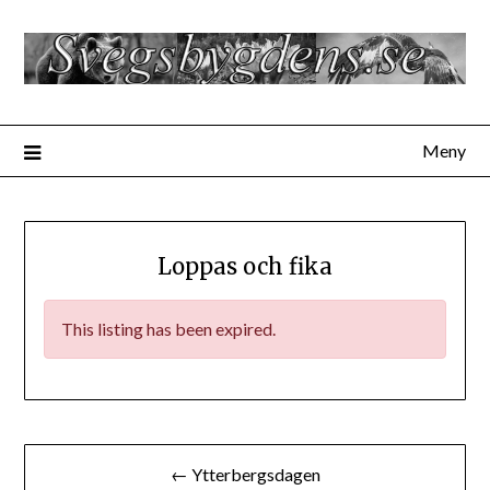
Hoppa
till
innehåll
Meny
Loppas och fika
This listing has been expired.
Inläggsnavigering
← Ytterbergsdagen