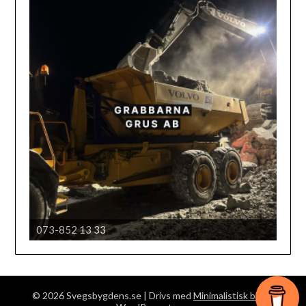
073-852 13 33
Härjedalens automobil klubb
© 2026 Svegsbygdens.se
| Drivs med
Minimalistisk blogg