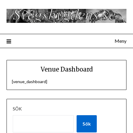
Hoppa
till
innehåll
Meny
Venue Dashboard
[venue_dashboard]
SÖK
Sök