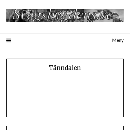
Hoppa
till
innehåll
Meny
Tänndalen