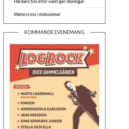
Hårdare ton inför valet ger låsningar
Watercross i midsommar
KOMMANDE EVENEMANG