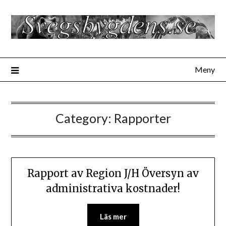
Hoppa
till
innehåll
Meny
Category:
Rapporter
Rapport av Region J/H Översyn av
administrativa kostnader!
Läs mer